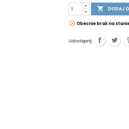

DODAJ 

Obecnie brak na stani
Udostępnij