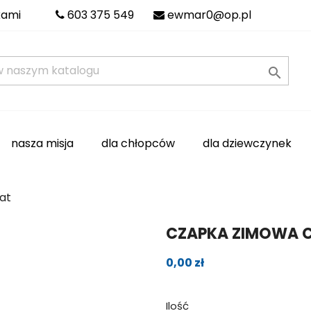
kami
603 375 549
ewmar0@op.pl

nasza misja
dla chłopców
dla dziewczynek
at
CZAPKA ZIMOWA C
0,00 zł
Ilość